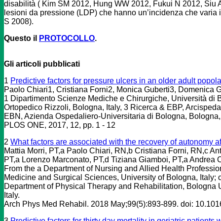
disabilità ( Kim SM 2012, Hung WW 2012, Fukui N 2012, Siu AL 
lesioni da pressione (LDP) che hanno un’incidenza che varia
S 2008).
Questo il
PROTOCOLLO
.
Gli articoli pubblicati
1
Predictive factors for pressure ulcers in an older adult popol
Paolo Chiari1, Cristiana Forni2, Monica Guberti3, Domenica
1 Dipartimento Scienze Mediche e Chirurgiche, Università di Bol
Ortopedico Rizzoli, Bologna, Italy, 3 Ricerca & EBP, Arcisped
EBN, Azienda Ospedaliero-Universitaria di Bologna, Bologna, I
PLOS ONE, 2017, 12, pp. 1 - 12
2
What factors are associated with the recovery of autonomy aft
Mattia Morri, PT,a Paolo Chiari, RN,b Cristiana Forni, RN,c A
PT,a Lorenzo Marconato, PT,d Tiziana Giamboi, PT,a Andrea Co
From the a Department of Nursing and Allied Health Professions
Medicine and Surgical Sciences, University of Bologna, Italy; c
Department of Physical Therapy and Rehabilitation, Bologna Un
Italy.
Arch Phys Med Rehabil. 2018 May;99(5):893-899. doi: 10.10
3
Predictive factors for thirty day mortality in geriatric patients