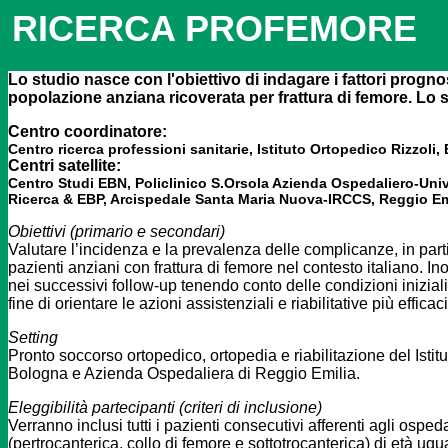
RICERCA PROFEMORE
Lo studio nasce con l'obiettivo di indagare i fattori prognos
popolazione anziana ricoverata per frattura di femore
. Lo 
Centro coordinatore:
Centro ricerca professioni sanitarie, Istituto Ortopedico Rizzoli
Centri satellite:
Centro Studi EBN, Policlinico S.Orsola Azienda Ospedaliero-Univ
Ricerca & EBP, Arcispedale Santa Maria Nuova-IRCCS, Reggio Em
Obiettivi (primario e secondari)
Valutare l’incidenza e la prevalenza delle complicanze, in part
pazienti anziani con frattura di femore nel contesto italiano. Ino
nei successivi follow-up tenendo conto delle condizioni iniziali 
fine di orientare le azioni assistenziali e riabilitative più effic
Setting
Pronto soccorso ortopedico, ortopedia e riabilitazione del Isti
Bologna e Azienda Ospedaliera di Reggio Emilia.
Eleggibilità partecipanti (criteri di inclusione)
Verranno inclusi tutti i pazienti consecutivi afferenti agli osped
(pertrocanterica, collo di femore e sottotrocanterica) di età ugu