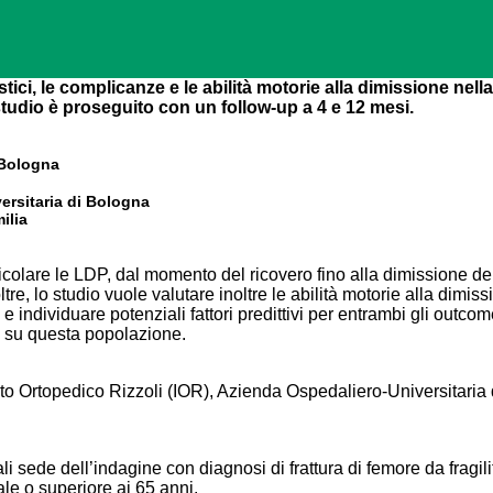
tici, le complicanze e le abilità motorie alla dimissione nella
studio è proseguito con un follow-up a 4 e 12 mesi.
, Bologna
ersitaria di Bologna
ilia
icolare le LDP, dal momento del ricovero fino alla dimissione de
ltre, lo studio vuole valutare inoltre le abilità motorie alla dimis
e individuare potenziali fattori predittivi per entrambi gli outcom
aci su questa popolazione.
tuto Ortopedico Rizzoli (IOR), Azienda Ospedaliero-Universitaria 
ali sede dell’indagine con diagnosi di frattura di femore da fragili
ale o superiore ai 65 anni.