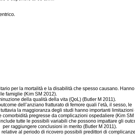
entrico.
ario per la mortalità e la disabilità che spesso causano. Hanno 
lle famiglie (Kim SM 2012).
minuzione della qualità della vita (QoL) (Butler M 2011).
outcome dell’anziano fratturato di femore quali l’età, il sesso, le
ttavia la maggioranza degli studi hanno importanti limitazioni 
uere comorbidità pregresse da complicazioni ospedaliere (Kim SM
clude tutte le possibili variabili che possono impattare gli out
ti per raggiungere conclusioni in merito (Butler M 2011).
 relative al periodo di ricovero possibili predittori di complicanze