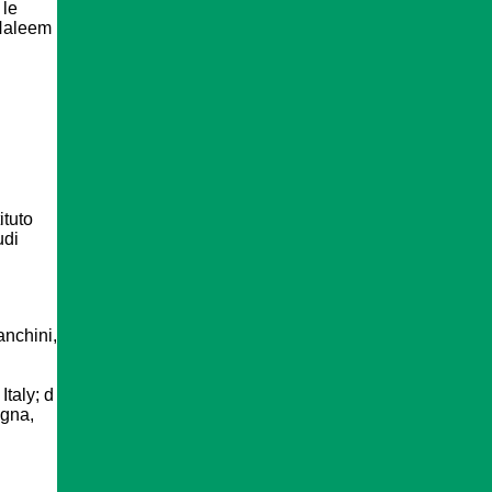
 le
 Haleem
ituto
udi
anchini,
Italy; d
ogna,