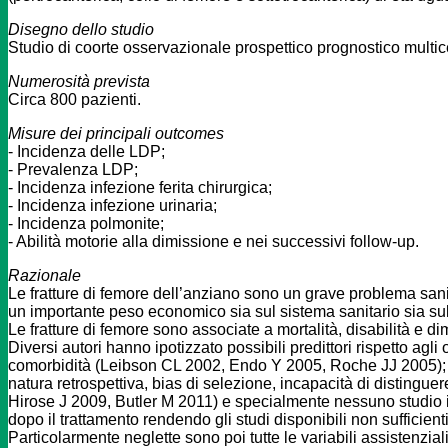
Disegno dello studio
Studio di coorte osservazionale prospettico prognostico multic
Numerosità prevista
Circa 800 pazienti.
Misure dei principali outcomes
- Incidenza delle LDP;
- Prevalenza LDP;
- Incidenza infezione ferita chirurgica;
- Incidenza infezione urinaria;
- Incidenza polmonite;
- Abilità motorie alla dimissione e nei successivi follow-up.
Razionale
Le fratture di femore dell’anziano sono un grave problema sanit
un importante peso economico sia sul sistema sanitario sia su
Le fratture di femore sono associate a mortalità, disabilità e di
Diversi autori hanno ipotizzato possibili predittori rispetto agli 
comorbidità (Leibson CL 2002, Endo Y 2005, Roche JJ 2005); tu
natura retrospettiva, bias di selezione, incapacità di disting
Hirose J 2009, Butler M 2011) e specialmente nessuno studio in
dopo il trattamento rendendo gli studi disponibili non sufficien
Particolarmente neglette sono poi tutte le variabili assistenziali