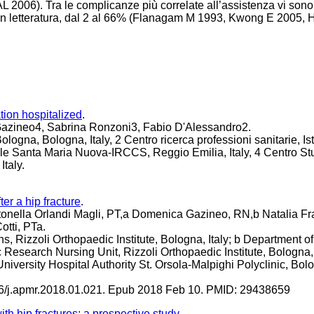
2006). Tra le complicanze più correlate all’assistenza vi sono
 in letteratura, dal 2 al 66% (Flanagam M 1993, Kwong E 2005,
ation hospitalized
.
 Gazineo4, Sabrina Ronzoni3, Fabio D'Alessandro2.
ogna, Bologna, Italy, 2 Centro ricerca professioni sanitarie, Ist
ale Santa Maria Nuova-IRCCS, Reggio Emilia, Italy, 4 Centro St
taly.
er a hip fracture
.
ntonella Orlandi Magli, PT,a Domenica Gazineo, RN,b Natalia Fr
tti, PTa.
, Rizzoli Orthopaedic Institute, Bologna, Italy; b Department of
 Research Nursing Unit, Rizzoli Orthopaedic Institute, Bologna, 
iversity Hospital Authority St. Orsola-Malpighi Polyclinic, Bol
16/j.apmr.2018.01.021. Epub 2018 Feb 10. PMID: 29438659
 with hip fractures: a prospective study
.