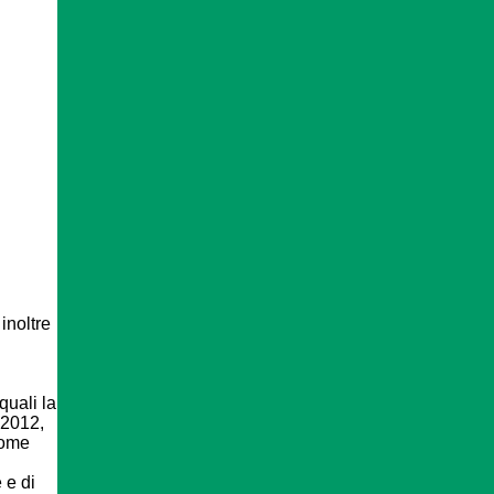
inoltre
quali la
 2012,
come
 e di